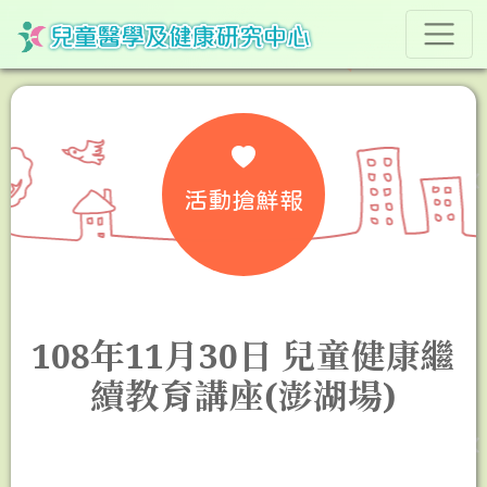
活動搶鮮報
108年11月30日 兒童健康繼
續教育講座(澎湖場)