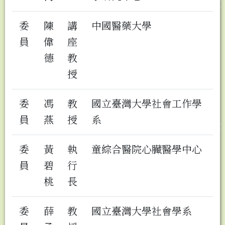
委
陳
講
中國醫藥大學
員
偉
座
德
教
授
委
馮
教
國立臺灣大學社會工作學
員
燕
授
系
委
黃
執
童綜合醫院心臟醫學中心
員
碧
行
桃
長
委
薛
教
國立臺灣大學社會學系