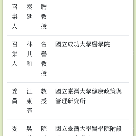
召
奏
聘
集
延
教
人
授
召
林
名
國立成功大學醫學院
集
其
譽
人
和
教
授
委
江
教
國立臺灣大學健康政策與
員
東
授
管理研究所
亮
委
吳
院
國立臺灣大學醫學院附設