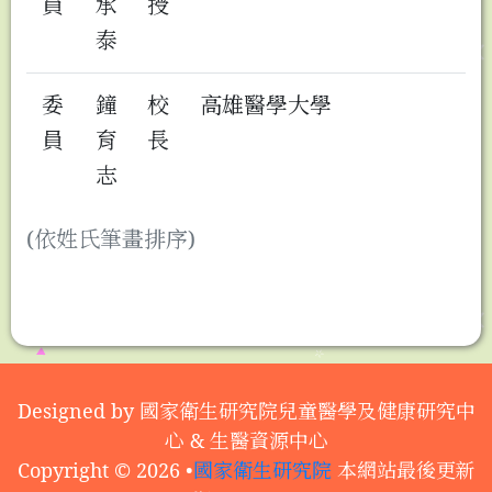
員
承
授
泰
委
鐘
校
高雄醫學大學
員
育
長
志
(依姓氏筆畫排序)
Designed by 國家衛生研究院兒童醫學及健康研究中
心 & 生醫資源中心
Copyright © 2026 •
國家衛生研究院
本網站最後更新