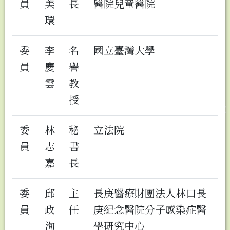
員
美
長
醫院兒童醫院
環
委
李
名
國立臺灣大學
員
慶
譽
雲
教
授
委
林
秘
立法院
員
志
書
嘉
長
委
邱
主
長庚醫療財團法人林口長
員
政
任
庚紀念醫院分子感染症醫
洵
學研究中心